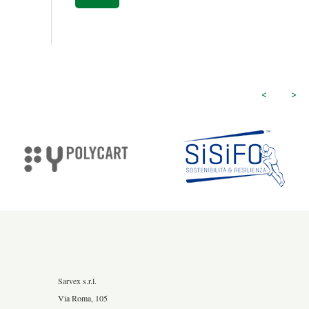
<
>
Sarvex s.r.l.
Via Roma, 105