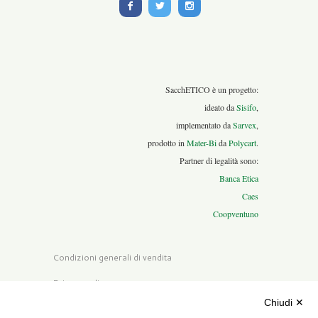
SacchETICO è un progetto:
ideato da
Sisifo
,
implementato da
Sarvex
,
prodotto in
Mater-Bi
da
Polycart
.
Partner di legalità sono:
Banca Etica
Caes
Coopventuno
Condizioni generali di vendita
Privacy policy
Chiudi ✕
Cookies policy