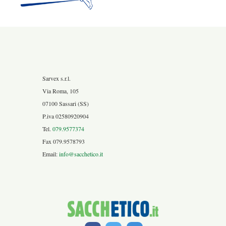
Sarvex s.r.l.
Via Roma, 105
07100 Sassari (SS)
P.iva 02580920904
Tel.
079.9577374
Fax 079.9578793
Email:
info@sacchetico.it