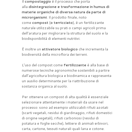
Il
compostaggio
è il processo che porta
alla
disintegrazione e trasformazione in humus di
materie organiche di diversa natura da parte di
microrganismi
. Il prodotto finale, noto
come
compost
(
o terricciato
), è un fertilizzante
naturale utilizzabile su prati o campi agricoli prima
dell’aratura per migliorare la struttura del suolo e la
biodisponibilità di elementi nutritivi.
È inoltre un
attivatore biologico
che incrementa la
biodiversità della microflora dei terreni.
L’uso del compost come
fertilizzante
è alla base di
numerose tecniche agronomiche sostenibili a partire
dall’agricoltura biologica e biodinamica e rappresenta
un ausilio determinante per la riattribuzione di
sostanza organica al suolo.
Per ottenere un compost di alta qualità è essenziale
selezionare attentamente i materiali da usare nel
processo: sono ad esempio utilizzabili rifiuti azotati
(scarti vegetali, residui di giardinaggio, rifiuti domestici
di origine vegetali), rifiuti carboniosi (residui di
potatura e foglie secche), lettiere di animali erbivori,
carta, cartone, tessuti naturali quali lana e cotone.