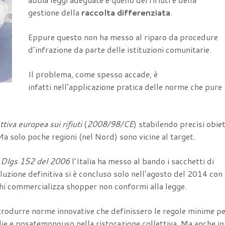
gestione della
raccolta differenziata
.
Eppure questo non ha messo al riparo da procedure
d’infrazione da parte delle istituzioni comunitarie.
Il problema, come spesso accade, è
infatti nell’applicazione pratica delle norme che pure
ttiva europea sui rifiuti
(
2008/98/CE
) stabilendo precisi obiet
 Ma solo poche regioni (nel Nord) sono vicine al target.
l
Dlgs 152 del 2006
l’Italia ha messo al bando i sacchetti di
oluzione definitiva si è concluso solo nell’agosto del 2014 con
 chi commercializza shopper non conformi alla legge.
ntrodurre norme innovative che definissero le regole minime p
iglie e posatemonouso nella ristorazione collettiva. Ma anche in