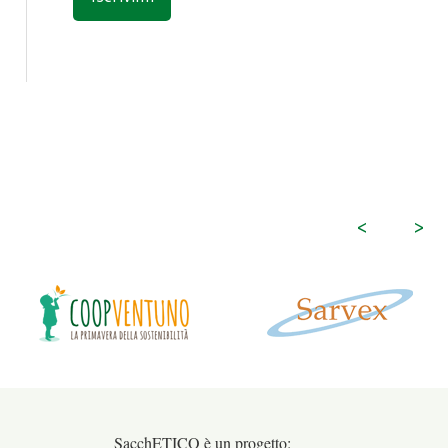
<
>
SacchETICO è un progetto: