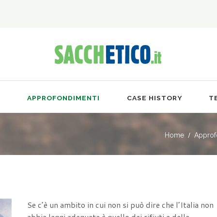
A
APPROFONDIMENTI
CASE HISTORY
T
Home
Approf
Se c’è un ambito in cui non si può dire che l’Italia non
abbia leggi adeguate è quello dei rifiuti e della