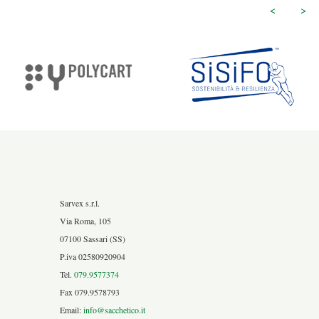
<
>
Sarvex s.r.l.
Via Roma, 105
07100 Sassari (SS)
P.iva 02580920904
Tel.
079.9577374
Fax 079.9578793
Email:
info@sacchetico.it