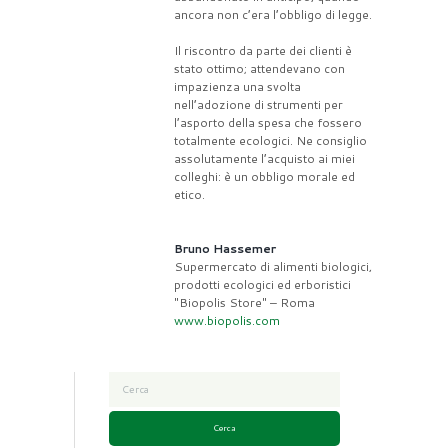
ancora non c’era l’obbligo di legge.
Il riscontro da parte dei clienti è
stato ottimo; attendevano con
impazienza una svolta
nell’adozione di strumenti per
l’asporto della spesa che fossero
totalmente ecologici. Ne consiglio
assolutamente l’acquisto ai miei
colleghi: è un obbligo morale ed
etico.
Bruno Hassemer
Supermercato di alimenti biologici,
prodotti ecologici ed erboristici
"Biopolis Store" – Roma
www.biopolis.com
Cerca