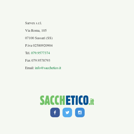
Sarvex s.r.l.
Via Roma, 105
07100 Sassari (SS)
P.iva 02580920904
Tel.
079.9577374
Fax 079.9578793
Email:
info@sacchetico.it