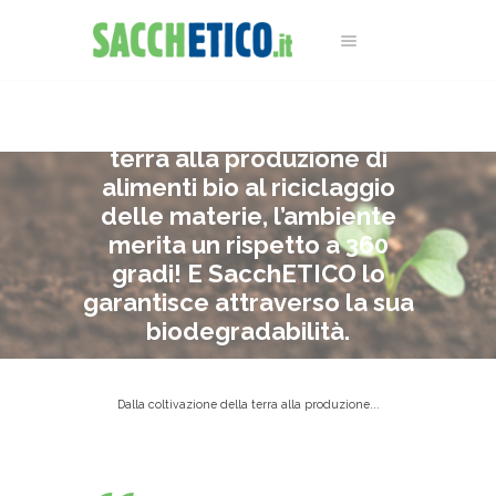
Dalla coltivazione della
terra alla produzione di
alimenti bio al riciclaggio
delle materie, l’ambiente
merita un rispetto a 360
gradi! E SacchETICO lo
garantisce attraverso la sua
biodegradabilità.
Home
News
Dalla coltivazione della terra alla produzione...