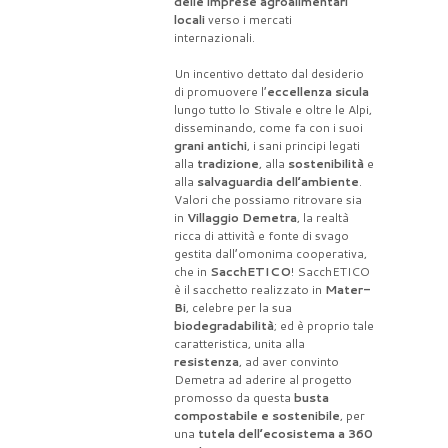
delle imprese agroalimentari
locali
verso i mercati
internazionali.
Un incentivo dettato dal desiderio
di promuovere l’
eccellenza sicula
lungo tutto lo Stivale e oltre le Alpi,
disseminando, come fa con i suoi
grani antichi
, i sani principi legati
alla
tradizione
, alla
sostenibilità
e
alla
salvaguardia dell’ambiente
.
Valori che possiamo ritrovare sia
in
Villaggio Demetra
, la realtà
ricca di attività e fonte di svago
gestita dall’omonima cooperativa,
che in
SacchETICO
! SacchETICO
è il sacchetto realizzato in
Mater-
Bi
, celebre per la sua
biodegradabilità
; ed è proprio tale
caratteristica, unita alla
resistenza
, ad aver convinto
Demetra ad aderire al progetto
promosso da questa
busta
compostabile e sostenibile
, per
una
tutela dell’ecosistema a 360